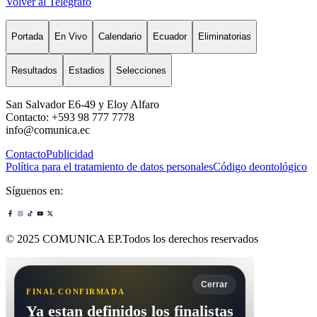
Volver al Telégrafo
Portada
En Vivo
Calendario
Ecuador
Eliminatorias
Resultados
Estadios
Selecciones
San Salvador E6-49 y Eloy Alfaro
Contacto: +593 98 777 7778
info@comunica.ec
Contacto
Publicidad
Política para el tratamiento de datos personales
Código deontológico
Síguenos en:
© 2025 COMUNICA EP.Todos los derechos reservados
Cerrar
FINAL CONFIRMADA
Ya estan definidos los finalistas