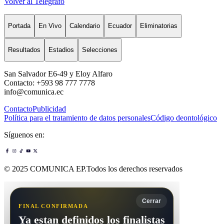
Volver al Telégrafo
Portada
En Vivo
Calendario
Ecuador
Eliminatorias
Resultados
Estadios
Selecciones
San Salvador E6-49 y Eloy Alfaro
Contacto: +593 98 777 7778
info@comunica.ec
Contacto
Publicidad
Política para el tratamiento de datos personales
Código deontológico
Síguenos en:
© 2025 COMUNICA EP.Todos los derechos reservados
Cerrar
FINAL CONFIRMADA
Ya estan definidos los finalistas