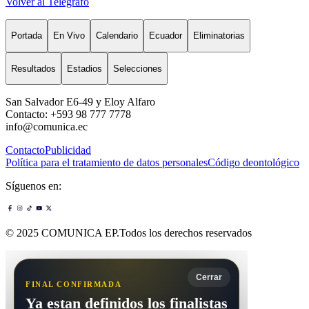
Volver al Telégrafo
Portada
En Vivo
Calendario
Ecuador
Eliminatorias
Resultados
Estadios
Selecciones
San Salvador E6-49 y Eloy Alfaro
Contacto: +593 98 777 7778
info@comunica.ec
Contacto
Publicidad
Política para el tratamiento de datos personales
Código deontológico
Síguenos en:
© 2025 COMUNICA EP.Todos los derechos reservados
Cerrar
FINAL CONFIRMADA
Ya estan definidos los finalistas