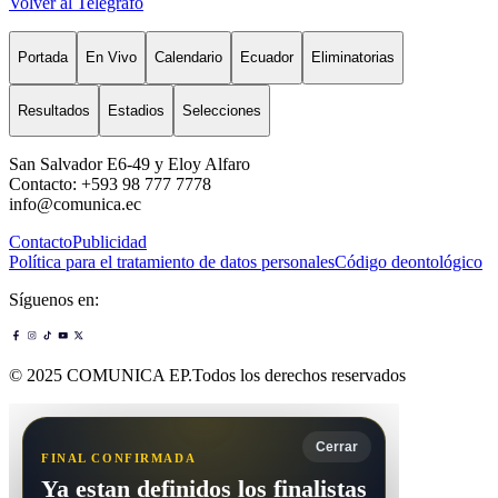
Volver al Telégrafo
Portada
En Vivo
Calendario
Ecuador
Eliminatorias
Resultados
Estadios
Selecciones
San Salvador E6-49 y Eloy Alfaro
Contacto: +593 98 777 7778
info@comunica.ec
Contacto
Publicidad
Política para el tratamiento de datos personales
Código deontológico
Síguenos en:
© 2025 COMUNICA EP.Todos los derechos reservados
Cerrar
FINAL CONFIRMADA
Ya estan definidos los finalistas