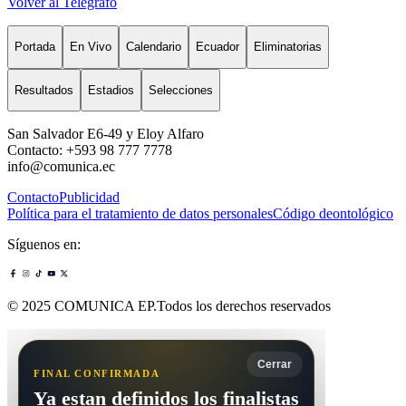
Volver al Telégrafo
Portada
En Vivo
Calendario
Ecuador
Eliminatorias
Resultados
Estadios
Selecciones
San Salvador E6-49 y Eloy Alfaro
Contacto: +593 98 777 7778
info@comunica.ec
Contacto
Publicidad
Política para el tratamiento de datos personales
Código deontológico
Síguenos en:
© 2025 COMUNICA EP.Todos los derechos reservados
Cerrar
FINAL CONFIRMADA
Ya estan definidos los finalistas