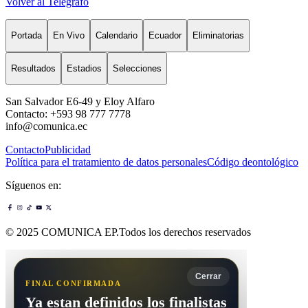
Volver al Telégrafo
Portada
En Vivo
Calendario
Ecuador
Eliminatorias
Resultados
Estadios
Selecciones
San Salvador E6-49 y Eloy Alfaro
Contacto: +593 98 777 7778
info@comunica.ec
Contacto
Publicidad
Política para el tratamiento de datos personales
Código deontológico
Síguenos en:
© 2025 COMUNICA EP.Todos los derechos reservados
Cerrar
FINAL CONFIRMADA
Ya estan definidos los finalistas