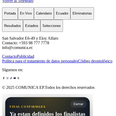
Volver al Telégrafo
Portada
En Vivo
Calendario
Ecuador
Eliminatorias
Resultados
Estadios
Selecciones
San Salvador E6-49 y Eloy Alfaro
Contacto: +593 98 777 7778
info@comunica.ec
Contacto
Publicidad
Política para el tratamiento de datos personales
Código deontológico
Síguenos en:
© 2025 COMUNICA EP.Todos los derechos reservados
Cerrar
FINAL CONFIRMADA
Ya estan definidos los finalistas