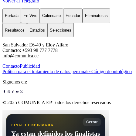
Volver al Telégrafo
Portada
En Vivo
Calendario
Ecuador
Eliminatorias
Resultados
Estadios
Selecciones
San Salvador E6-49 y Eloy Alfaro
Contacto: +593 98 777 7778
info@comunica.ec
Contacto
Publicidad
Política para el tratamiento de datos personales
Código deontológico
Síguenos en:
© 2025 COMUNICA EP.Todos los derechos reservados
Cerrar
FINAL CONFIRMADA
Ya estan definidos los finalistas