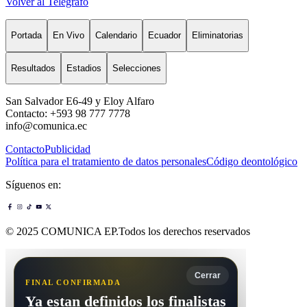
Volver al Telégrafo
Portada
En Vivo
Calendario
Ecuador
Eliminatorias
Resultados
Estadios
Selecciones
San Salvador E6-49 y Eloy Alfaro
Contacto: +593 98 777 7778
info@comunica.ec
Contacto
Publicidad
Política para el tratamiento de datos personales
Código deontológico
Síguenos en:
© 2025 COMUNICA EP.Todos los derechos reservados
Cerrar
FINAL CONFIRMADA
Ya estan definidos los finalistas