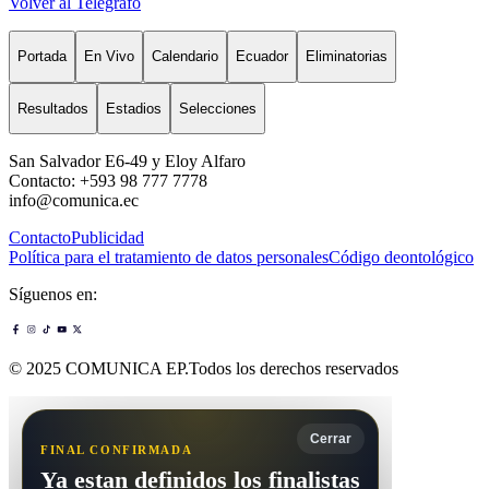
Volver al Telégrafo
Portada
En Vivo
Calendario
Ecuador
Eliminatorias
Resultados
Estadios
Selecciones
San Salvador E6-49 y Eloy Alfaro
Contacto: +593 98 777 7778
info@comunica.ec
Contacto
Publicidad
Política para el tratamiento de datos personales
Código deontológico
Síguenos en:
© 2025 COMUNICA EP.Todos los derechos reservados
Cerrar
FINAL CONFIRMADA
Ya estan definidos los finalistas