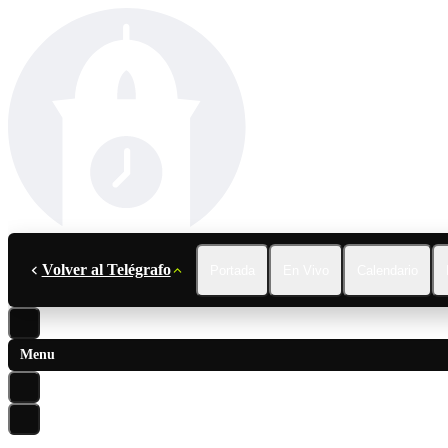
Volver al Telégrafo
Portada
En Vivo
Calendario
Menu