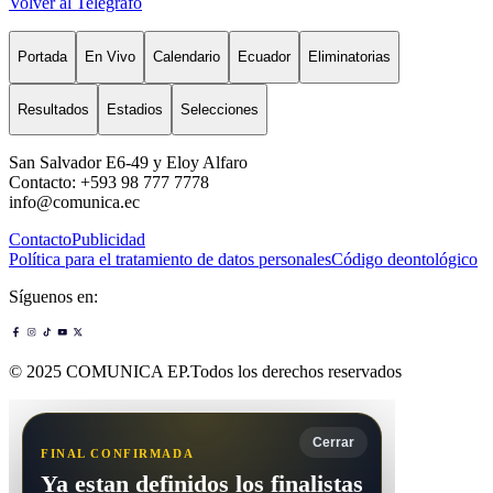
Volver al Telégrafo
Portada
En Vivo
Calendario
Ecuador
Eliminatorias
Resultados
Estadios
Selecciones
San Salvador E6-49 y Eloy Alfaro
Contacto: +593 98 777 7778
info@comunica.ec
Contacto
Publicidad
Política para el tratamiento de datos personales
Código deontológico
Síguenos en:
© 2025 COMUNICA EP.Todos los derechos reservados
Cerrar
FINAL CONFIRMADA
Ya estan definidos los finalistas