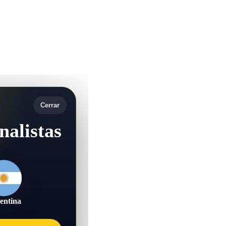
Cerrar
nalistas
entina