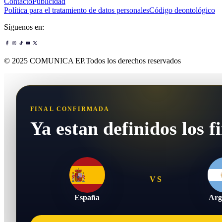
Contacto
Publicidad
Política para el tratamiento de datos personales
Código deontológico
Síguenos en:
© 2025 COMUNICA EP.Todos los derechos reservados
FINAL CONFIRMADA
Ya estan definidos los fi
VS
España
Arg