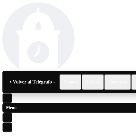
Volver al Telégrafo
Portada
En Vivo
Calendario
Menu