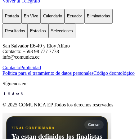
Volver al Telégrafo
Portada
En Vivo
Calendario
Ecuador
Eliminatorias
Resultados
Estadios
Selecciones
San Salvador E6-49 y Eloy Alfaro
Contacto: +593 98 777 7778
info@comunica.ec
Contacto
Publicidad
Política para el tratamiento de datos personales
Código deontológico
Síguenos en:
© 2025 COMUNICA EP.Todos los derechos reservados
Cerrar
FINAL CONFIRMADA
Ya estan definidos los finalistas