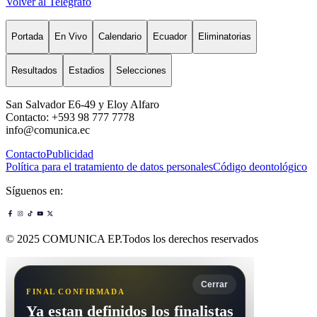
Volver al Telégrafo
Portada
En Vivo
Calendario
Ecuador
Eliminatorias
Resultados
Estadios
Selecciones
San Salvador E6-49 y Eloy Alfaro
Contacto: +593 98 777 7778
info@comunica.ec
Contacto
Publicidad
Política para el tratamiento de datos personales
Código deontológico
Síguenos en:
© 2025 COMUNICA EP.Todos los derechos reservados
Cerrar
FINAL CONFIRMADA
Ya estan definidos los finalistas