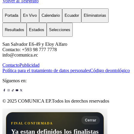
Volver al Telégrafo
Portada
En Vivo
Calendario
Ecuador
Eliminatorias
Resultados
Estadios
Selecciones
San Salvador E6-49 y Eloy Alfaro
Contacto: +593 98 777 7778
info@comunica.ec
Contacto
Publicidad
Política para el tratamiento de datos personales
Código deontológico
Síguenos en:
© 2025 COMUNICA EP.Todos los derechos reservados
Cerrar
FINAL CONFIRMADA
Ya estan definidos los finalistas