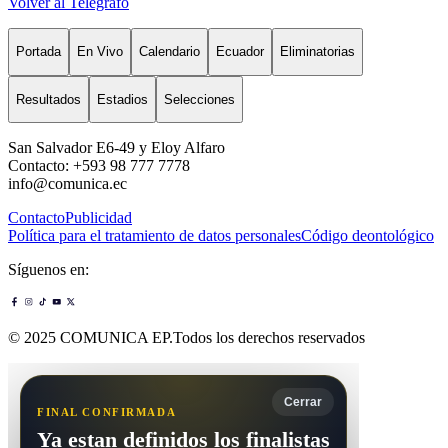
Volver al Telégrafo
Portada
En Vivo
Calendario
Ecuador
Eliminatorias
Resultados
Estadios
Selecciones
San Salvador E6-49 y Eloy Alfaro
Contacto: +593 98 777 7778
info@comunica.ec
Contacto
Publicidad
Política para el tratamiento de datos personales
Código deontológico
Síguenos en:
© 2025 COMUNICA EP.Todos los derechos reservados
Cerrar
FINAL CONFIRMADA
Ya estan definidos los finalistas