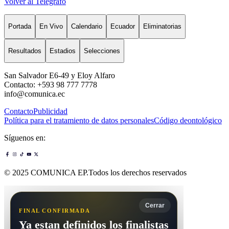
Volver al Telégrafo
Portada
En Vivo
Calendario
Ecuador
Eliminatorias
Resultados
Estadios
Selecciones
San Salvador E6-49 y Eloy Alfaro
Contacto: +593 98 777 7778
info@comunica.ec
Contacto
Publicidad
Política para el tratamiento de datos personales
Código deontológico
Síguenos en:
© 2025 COMUNICA EP.Todos los derechos reservados
Cerrar
FINAL CONFIRMADA
Ya estan definidos los finalistas