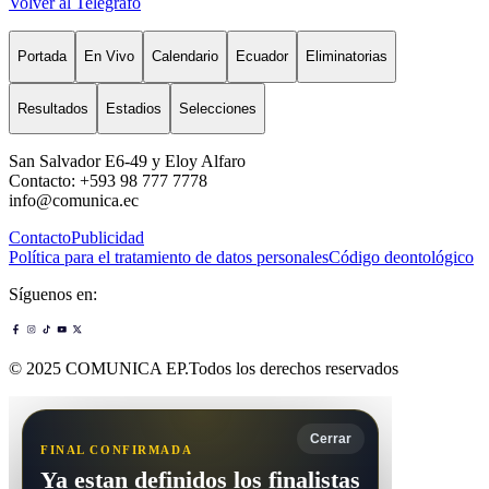
Volver al Telégrafo
Portada
En Vivo
Calendario
Ecuador
Eliminatorias
Resultados
Estadios
Selecciones
San Salvador E6-49 y Eloy Alfaro
Contacto: +593 98 777 7778
info@comunica.ec
Contacto
Publicidad
Política para el tratamiento de datos personales
Código deontológico
Síguenos en:
© 2025 COMUNICA EP.Todos los derechos reservados
Cerrar
FINAL CONFIRMADA
Ya estan definidos los finalistas