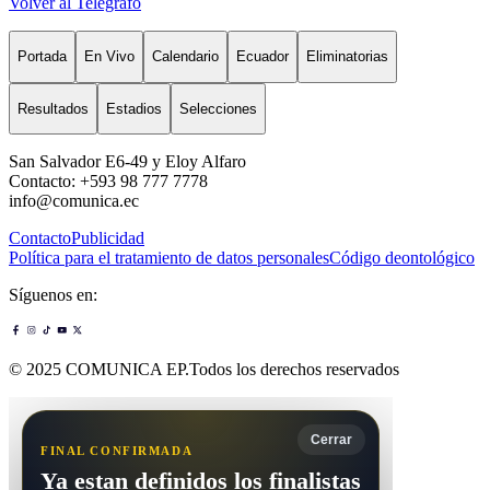
Volver al Telégrafo
Portada
En Vivo
Calendario
Ecuador
Eliminatorias
Resultados
Estadios
Selecciones
San Salvador E6-49 y Eloy Alfaro
Contacto: +593 98 777 7778
info@comunica.ec
Contacto
Publicidad
Política para el tratamiento de datos personales
Código deontológico
Síguenos en:
© 2025 COMUNICA EP.Todos los derechos reservados
Cerrar
FINAL CONFIRMADA
Ya estan definidos los finalistas