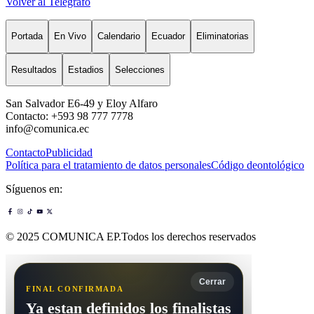
Volver al Telégrafo
Portada
En Vivo
Calendario
Ecuador
Eliminatorias
Resultados
Estadios
Selecciones
San Salvador E6-49 y Eloy Alfaro
Contacto: +593 98 777 7778
info@comunica.ec
Contacto
Publicidad
Política para el tratamiento de datos personales
Código deontológico
Síguenos en:
© 2025 COMUNICA EP.Todos los derechos reservados
Cerrar
FINAL CONFIRMADA
Ya estan definidos los finalistas