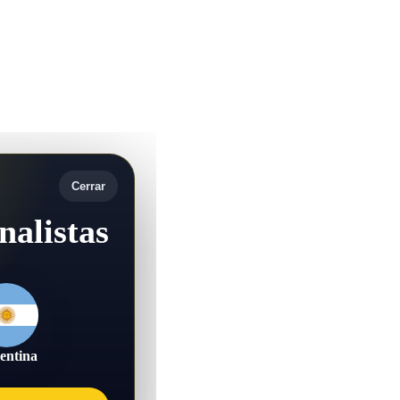
Cerrar
nalistas
entina