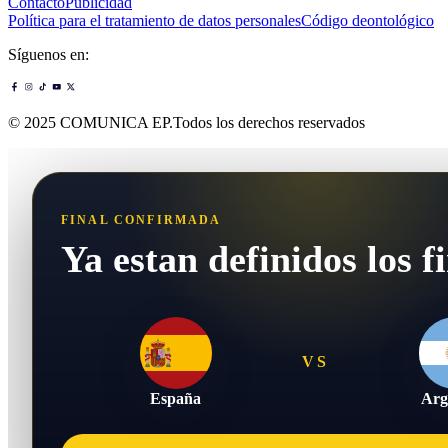
Contacto
Publicidad
Política para el tratamiento de datos personales
Código deontológico
Síguenos en:
© 2025 COMUNICA EP.Todos los derechos reservados
FINAL CONFIRMADA
Ya estan definidos los fi
VS
España
Arg