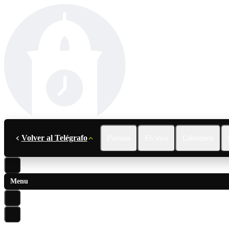
Volver al Telégrafo
Portada
En Vivo
Calendario
Menu