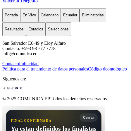
Volver al Telégrafo
Portada
En Vivo
Calendario
Ecuador
Eliminatorias
Resultados
Estadios
Selecciones
San Salvador E6-49 y Eloy Alfaro
Contacto: +593 98 777 7778
info@comunica.ec
Contacto
Publicidad
Política para el tratamiento de datos personales
Código deontológico
Síguenos en:
© 2025 COMUNICA EP.Todos los derechos reservados
Cerrar
FINAL CONFIRMADA
Ya estan definidos los finalistas