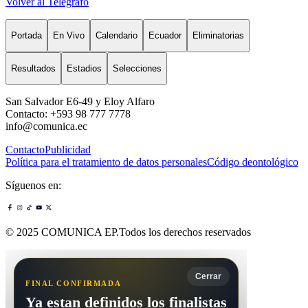
Volver al Telégrafo
Portada
En Vivo
Calendario
Ecuador
Eliminatorias
Resultados
Estadios
Selecciones
San Salvador E6-49 y Eloy Alfaro
Contacto: +593 98 777 7778
info@comunica.ec
Contacto
Publicidad
Política para el tratamiento de datos personales
Código deontológico
Síguenos en:
© 2025 COMUNICA EP.Todos los derechos reservados
Cerrar
FINAL CONFIRMADA
Ya estan definidos los finalistas