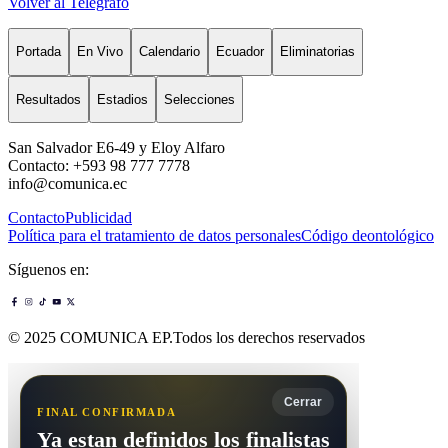
Volver al Telégrafo
Portada
En Vivo
Calendario
Ecuador
Eliminatorias
Resultados
Estadios
Selecciones
San Salvador E6-49 y Eloy Alfaro
Contacto: +593 98 777 7778
info@comunica.ec
Contacto
Publicidad
Política para el tratamiento de datos personales
Código deontológico
Síguenos en:
© 2025 COMUNICA EP.Todos los derechos reservados
Cerrar
FINAL CONFIRMADA
Ya estan definidos los finalistas