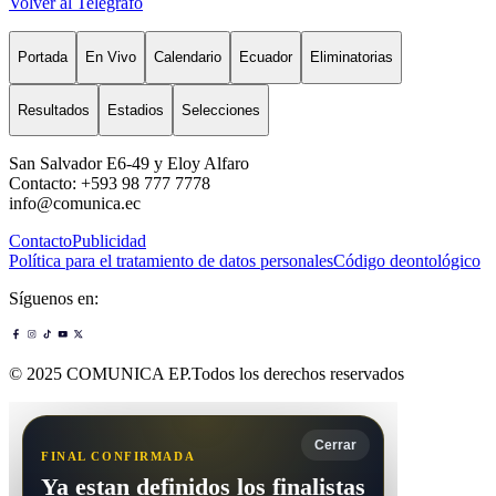
Volver al Telégrafo
Portada
En Vivo
Calendario
Ecuador
Eliminatorias
Resultados
Estadios
Selecciones
San Salvador E6-49 y Eloy Alfaro
Contacto: +593 98 777 7778
info@comunica.ec
Contacto
Publicidad
Política para el tratamiento de datos personales
Código deontológico
Síguenos en:
© 2025 COMUNICA EP.Todos los derechos reservados
Cerrar
FINAL CONFIRMADA
Ya estan definidos los finalistas