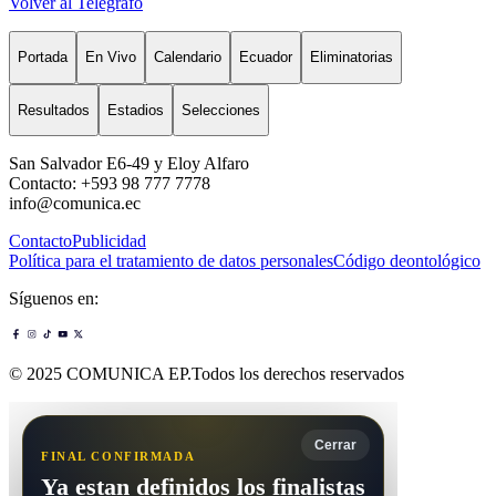
Volver al Telégrafo
Portada
En Vivo
Calendario
Ecuador
Eliminatorias
Resultados
Estadios
Selecciones
San Salvador E6-49 y Eloy Alfaro
Contacto: +593 98 777 7778
info@comunica.ec
Contacto
Publicidad
Política para el tratamiento de datos personales
Código deontológico
Síguenos en:
© 2025 COMUNICA EP.Todos los derechos reservados
Cerrar
FINAL CONFIRMADA
Ya estan definidos los finalistas