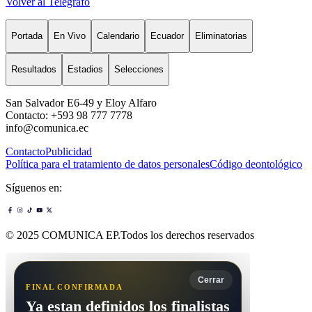
Volver al Telégrafo
Portada
En Vivo
Calendario
Ecuador
Eliminatorias
Resultados
Estadios
Selecciones
San Salvador E6-49 y Eloy Alfaro
Contacto: +593 98 777 7778
info@comunica.ec
Contacto
Publicidad
Política para el tratamiento de datos personales
Código deontológico
Síguenos en:
© 2025 COMUNICA EP.Todos los derechos reservados
Cerrar
FINAL CONFIRMADA
Ya estan definidos los finalistas