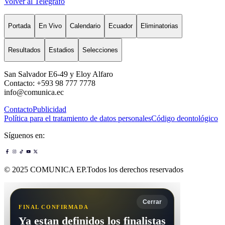
Volver al Telégrafo
Portada
En Vivo
Calendario
Ecuador
Eliminatorias
Resultados
Estadios
Selecciones
San Salvador E6-49 y Eloy Alfaro
Contacto: +593 98 777 7778
info@comunica.ec
Contacto
Publicidad
Política para el tratamiento de datos personales
Código deontológico
Síguenos en:
© 2025 COMUNICA EP.Todos los derechos reservados
Cerrar
FINAL CONFIRMADA
Ya estan definidos los finalistas