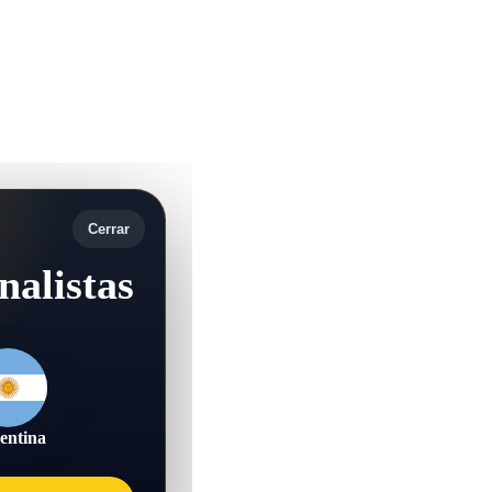
Cerrar
nalistas
entina