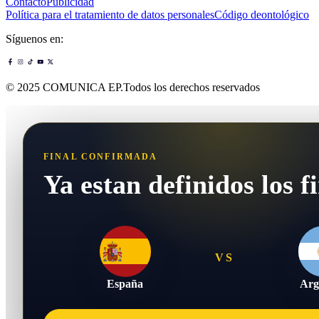
Contacto
Publicidad
Política para el tratamiento de datos personales
Código deontológico
Síguenos en:
© 2025 COMUNICA EP.Todos los derechos reservados
FINAL CONFIRMADA
Ya estan definidos los fi
VS
España
Arg