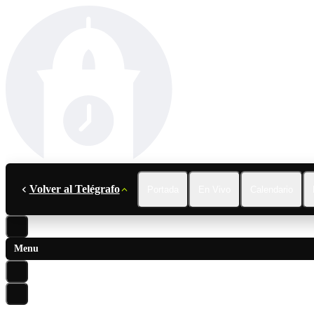
Volver al Telégrafo
Portada
En Vivo
Calendario
Menu