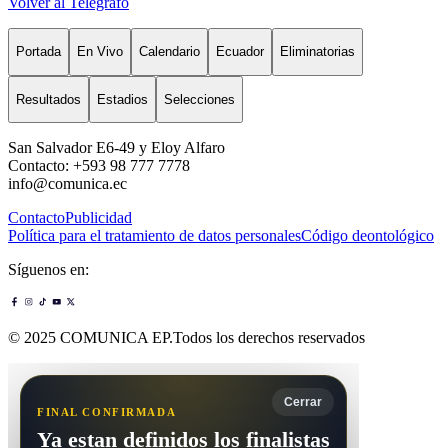
Volver al Telégrafo
Portada
En Vivo
Calendario
Ecuador
Eliminatorias
Resultados
Estadios
Selecciones
San Salvador E6-49 y Eloy Alfaro
Contacto: +593 98 777 7778
info@comunica.ec
Contacto
Publicidad
Política para el tratamiento de datos personales
Código deontológico
Síguenos en:
© 2025 COMUNICA EP.Todos los derechos reservados
Cerrar
FINAL CONFIRMADA
Ya estan definidos los finalistas