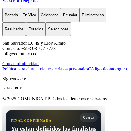
Volver al Telégrafo
Portada
En Vivo
Calendario
Ecuador
Eliminatorias
Resultados
Estadios
Selecciones
San Salvador E6-49 y Eloy Alfaro
Contacto: +593 98 777 7778
info@comunica.ec
Contacto
Publicidad
Política para el tratamiento de datos personales
Código deontológico
Síguenos en:
© 2025 COMUNICA EP.Todos los derechos reservados
Cerrar
FINAL CONFIRMADA
Ya estan definidos los finalistas