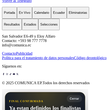
Volver al Telégrafo
Portada
En Vivo
Calendario
Ecuador
Eliminatorias
Resultados
Estadios
Selecciones
San Salvador E6-49 y Eloy Alfaro
Contacto: +593 98 777 7778
info@comunica.ec
Contacto
Publicidad
Política para el tratamiento de datos personales
Código deontológico
Síguenos en:
© 2025 COMUNICA EP.Todos los derechos reservados
Cerrar
FINAL CONFIRMADA
Ya estan definidos los finalistas