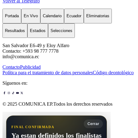
Volver al Telégrafo
Portada
En Vivo
Calendario
Ecuador
Eliminatorias
Resultados
Estadios
Selecciones
San Salvador E6-49 y Eloy Alfaro
Contacto: +593 98 777 7778
info@comunica.ec
Contacto
Publicidad
Política para el tratamiento de datos personales
Código deontológico
Síguenos en:
© 2025 COMUNICA EP.Todos los derechos reservados
Cerrar
FINAL CONFIRMADA
Ya estan definidos los finalistas