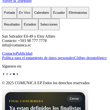
Volver al Telégrafo
Portada
En Vivo
Calendario
Ecuador
Eliminatorias
Resultados
Estadios
Selecciones
San Salvador E6-49 y Eloy Alfaro
Contacto: +593 98 777 7778
info@comunica.ec
Contacto
Publicidad
Política para el tratamiento de datos personales
Código deontológico
Síguenos en:
© 2025 COMUNICA EP.Todos los derechos reservados
Cerrar
FINAL CONFIRMADA
Ya estan definidos los finalistas