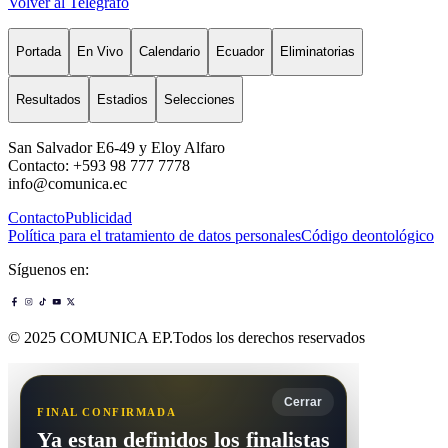
Volver al Telégrafo
Portada
En Vivo
Calendario
Ecuador
Eliminatorias
Resultados
Estadios
Selecciones
San Salvador E6-49 y Eloy Alfaro
Contacto: +593 98 777 7778
info@comunica.ec
Contacto
Publicidad
Política para el tratamiento de datos personales
Código deontológico
Síguenos en:
© 2025 COMUNICA EP.Todos los derechos reservados
Cerrar
FINAL CONFIRMADA
Ya estan definidos los finalistas