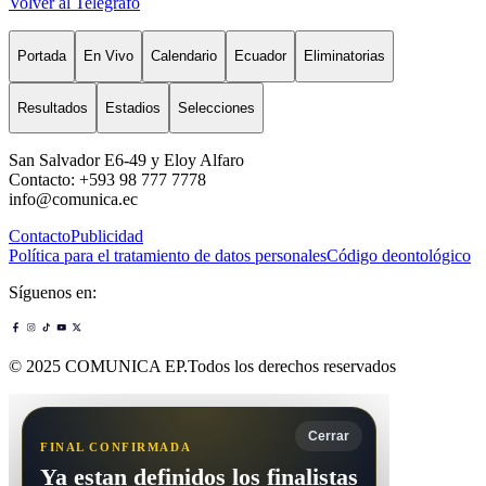
Volver al Telégrafo
Portada
En Vivo
Calendario
Ecuador
Eliminatorias
Resultados
Estadios
Selecciones
San Salvador E6-49 y Eloy Alfaro
Contacto: +593 98 777 7778
info@comunica.ec
Contacto
Publicidad
Política para el tratamiento de datos personales
Código deontológico
Síguenos en:
© 2025 COMUNICA EP.Todos los derechos reservados
Cerrar
FINAL CONFIRMADA
Ya estan definidos los finalistas