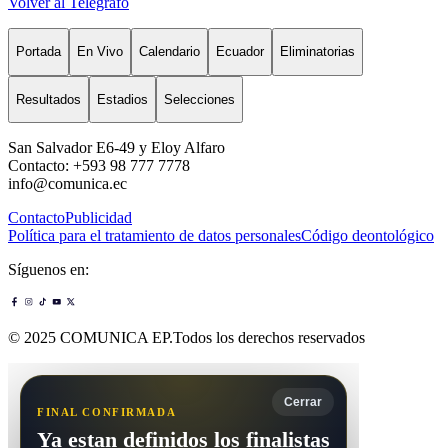
Volver al Telégrafo
Portada
En Vivo
Calendario
Ecuador
Eliminatorias
Resultados
Estadios
Selecciones
San Salvador E6-49 y Eloy Alfaro
Contacto: +593 98 777 7778
info@comunica.ec
Contacto
Publicidad
Política para el tratamiento de datos personales
Código deontológico
Síguenos en:
© 2025 COMUNICA EP.Todos los derechos reservados
Cerrar
FINAL CONFIRMADA
Ya estan definidos los finalistas