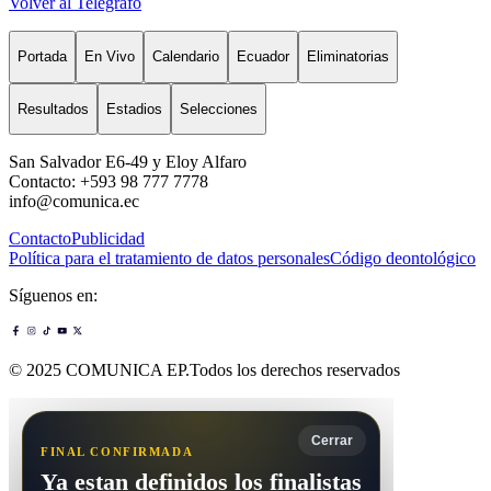
Volver al Telégrafo
Portada
En Vivo
Calendario
Ecuador
Eliminatorias
Resultados
Estadios
Selecciones
San Salvador E6-49 y Eloy Alfaro
Contacto: +593 98 777 7778
info@comunica.ec
Contacto
Publicidad
Política para el tratamiento de datos personales
Código deontológico
Síguenos en:
© 2025 COMUNICA EP.Todos los derechos reservados
Cerrar
FINAL CONFIRMADA
Ya estan definidos los finalistas