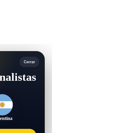
Cerrar
nalistas
entina