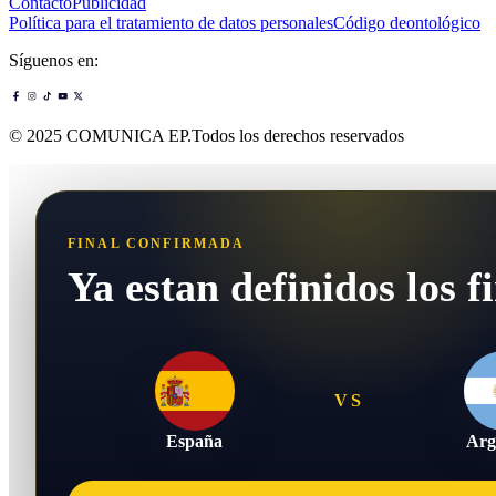
Contacto
Publicidad
Política para el tratamiento de datos personales
Código deontológico
Síguenos en:
© 2025 COMUNICA EP.Todos los derechos reservados
FINAL CONFIRMADA
Ya estan definidos los fi
VS
España
Arg