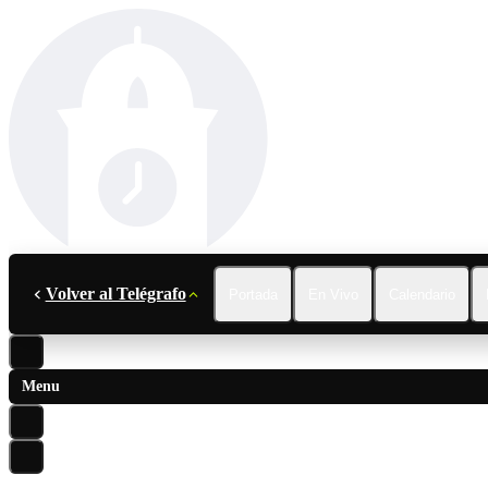
Volver al Telégrafo
Portada
En Vivo
Calendario
Menu