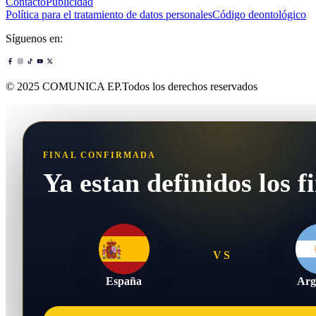
Contacto
Publicidad
Política para el tratamiento de datos personales
Código deontológico
Síguenos en:
© 2025 COMUNICA EP.Todos los derechos reservados
FINAL CONFIRMADA
Ya estan definidos los fi
VS
España
Arg