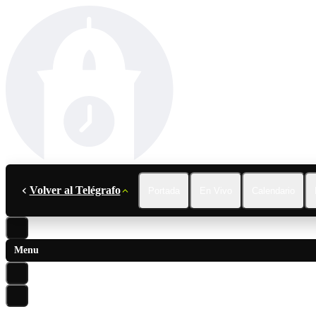
Volver al Telégrafo
Portada
En Vivo
Calendario
Menu