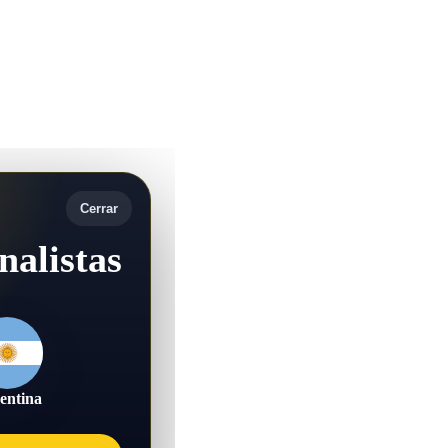
Cerrar
nalistas
entina