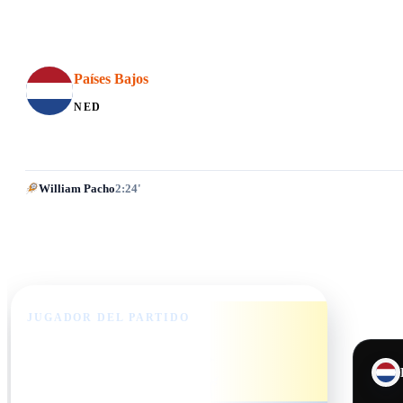
Países Bajos
NED
William Pacho
2:24'
JUGADOR DEL PARTIDO
Enner Valencia