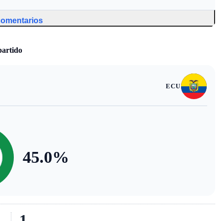
 comentarios
partido
ECU
45.0
%
1