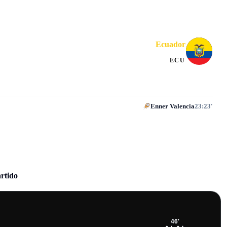
Ecuador
ECU
Enner Valencia
23:23'
artido
46
'