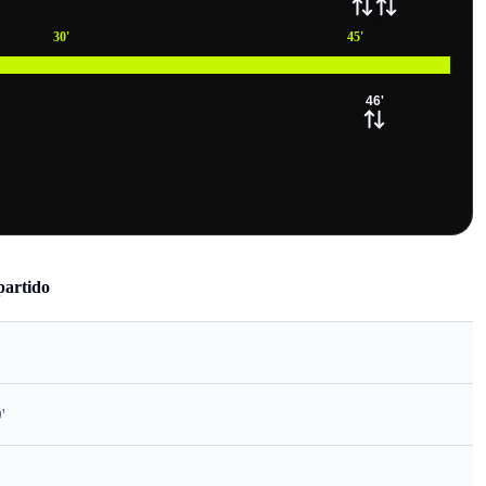
30
'
45
'
46
'
partido
'
'