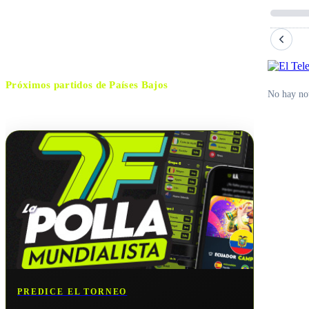
Eindhoven
CIUDAD
Sascha Stegemann
ÁRBITRO
Próximos partidos de
Países Bajos
No hay not
No hay próximos partidos disponibles para
Países Bajos
.
PREDICE EL TORNEO