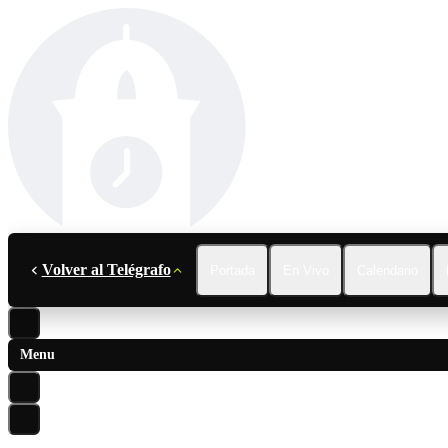
Volver al Telégrafo
Portada
En Vivo
Calendario
Menu