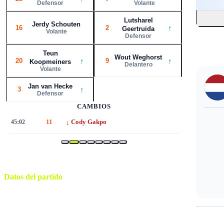
Defensor
Volante
Lutsharel
Jerdy Schouten
↑
16
2
Geertruida
Volante
Defensor
Teun
Wout Weghorst
↑
↑
20
9
Koopmeiners
Delantero
Volante
Jan van Hecke
↑
3
Defensor
CAMBIOS
↓
45:02
11
Cody Gakpo
Datos del partido
Philips Stadion
ESTADIO
martes, 31 de marzo de 2026 13:45
HORARIO