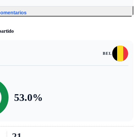
 comentarios
partido
BEL
53.0
%
21