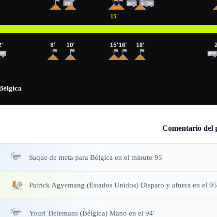
15
'
2
'
8
'
10
'
15
'
16
'
18
'
Bélgica
Comentario del 
Saque de meta
para Bélgica en el minuto 95'
Patrick Agyemang (Estados Unidos) Disparo y afuera en el 95
Youri Tielemans (Bélgica) Mano en el 94'