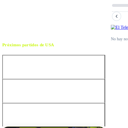
sábado, 28 de marzo de 2026 14:30
HORARIO
Atlanta
CIUDAD
Esteban Ostojich
ÁRBITRO
No hay not
Próximos partidos de
USA
Estados Unidos vs Perú
Estados Unidos vs Chile
Estados Unidos vs Canadá