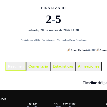
FINALIZADO
2
-
5
sábado, 28 de marzo de 2026 14:30
Amistosos 2026 · Amistosos · Mercedes-Benz Stadium
Zeno Debast
44:30'
Amad
Resumen
Comentario
Estadísticas
Alineaciones
Timeline del p
USA
9
'
10
'
15
'
17
'
18
'
19
'