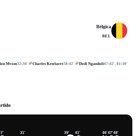
Bélgica
BEL
ou Mvom
52:30'
Charles Ketelaere
58:42'
Dodi Ngandoli
67:42', 81:30'
artido
27
'
31
'
39
'
41
'
46
'
47
'
48
'