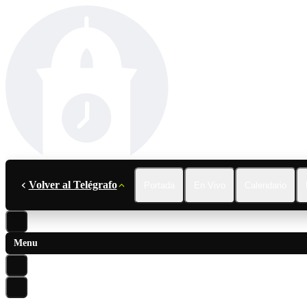
Volver al Telégrafo
Portada
En Vivo
Calendario
Menu