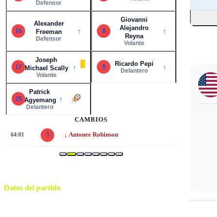
Defensor
Giovanni
Alexander
Alejandro
↑
↑
16
8
Freeman
Reyna
Defensor
Volante
Joseph
Ricardo Pepi
↑
↑
17
9
Michael Scally
Delantero
Volante
Patrick
↑
25
Agyemang
Delantero
CAMBIOS
↓
64:01
5
Antonee Robinson
Datos del partido
Mercedes-Benz Stadium
ESTADIO