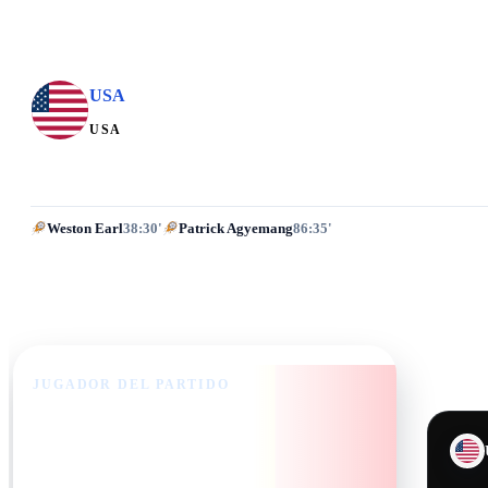
USA
USA
Weston Earl
38:30'
Patrick Agyemang
86:35'
JUGADOR DEL PARTIDO
Dodi Lukebakio