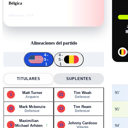
Bélgica
Delantero
- #14
Alineaciones del partido
4-
4-
5-
5-
↑
↑
↑
↑
↑
1
1
↑
1
21
22
15
8
9
13
17
25
16
5
TITULARES
SUPLENTES
95
'
Matt Turner
Tim Weah
1
21
Arquero
Defensor
Mark Mckenzie
Tim Ream
22
13
95
'
Defensor
Defensor
Maximilian
Johnny Cardoso
↑
5
15
94
'
Michael Arfsten
Volante