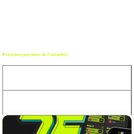
Camping World Stadium
ESTADIO
jueves, 26 de marzo de 2026 18:30
HORARIO
Orlando, Florida
CIUDAD
Rubiel Vázquez
ÁRBITRO
Próximos partidos de
Colombia
México
Perú