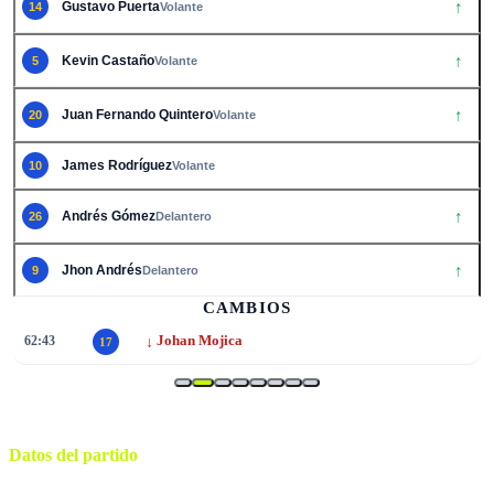
↑
Gustavo Puerta
14
Volante
↑
Kevin Castaño
5
Volante
↑
Juan Fernando Quintero
20
Volante
James Rodrí­guez
10
Volante
↑
Andrés Gómez
26
Delantero
↑
Jhon Andrés
9
Delantero
CAMBIOS
↓
62:43
Johan Mojica
17
Datos del partido