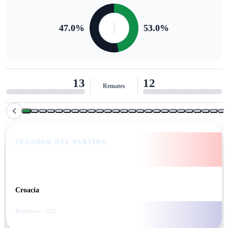
47.0
%
53.0
%
13
12
Remates
JUGADOR DEL PARTIDO
Luka Vuskovic
Croacia
Defensor
- #22