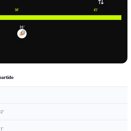
30
'
45
'
31
'
partido
2'
1'