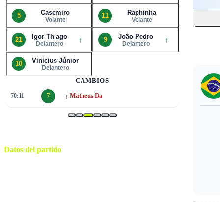
Casemiro
Raphinha
5
11
Volante
Volante
Igor Thiago
João Pedro
↑
↑
21
9
Delantero
Delantero
Vinicius Júnior
10
Delantero
CAMBIOS
↓
70:11
7
Matheus Da
Datos del partido
Gillette Stadium
ESTADIO
jueves, 26 de marzo de 2026 15:00
HORARIO
Foxborough
CIUDAD
Guido Gonzales Jr.
ÁRBITRO