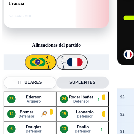
Francia
Volante
- #10
Alineaciones del partido
4-
4-
5-
5-
↑
↑
↑
↑
1
1
23
14
15
11
10
5
6
9
13
24
21
TITULARES
SUPLENTES
95
'
Ederson
Roger Ibañez
↑
23
24
Arquero
Defensor
Bremer
Leonardo
14
15
92
'
Defensor
Defensor
Douglas
Danilo
↑
6
13
91
'
Defensor
Defensor