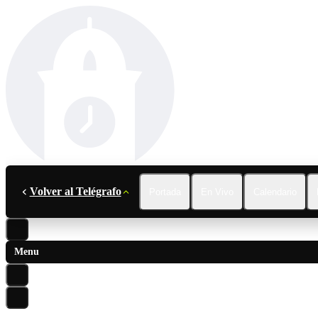
Volver al Telégrafo
Portada
En Vivo
Calendario
Menu