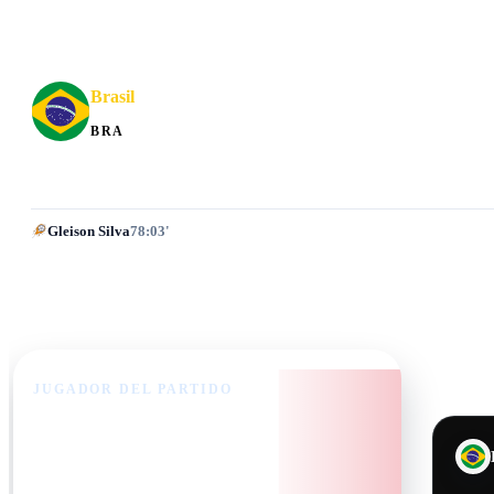
Brasil
BRA
Gleison Silva
78:03'
JUGADOR DEL PARTIDO
Kylian Mbappé