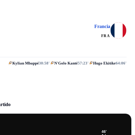
Francia
FRA
Kylian Mbappé
30:58'
N'Golo Kanté
57:23'
Hugo Ekitike
64:06'
artido
46
'