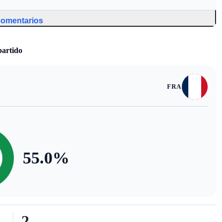
 comentarios
partido
FRA
55.0
%
2