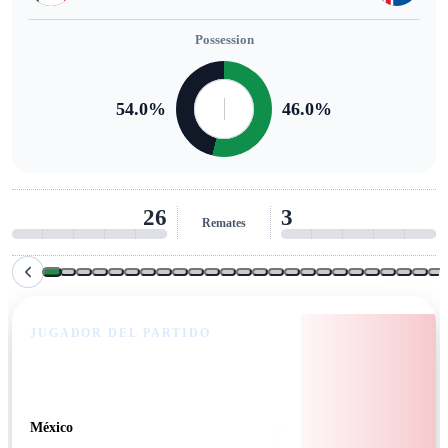
Possession
54.0
%
46.0
%
26
3
Remates
JUGADOR DEL PARTIDO
Armando González
México