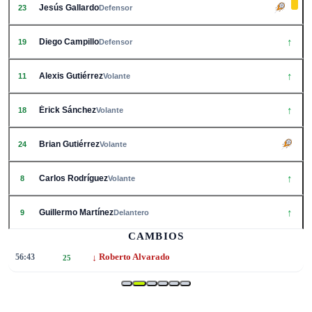
Jesús Gallardo
23
Defensor
↑
Diego Campillo
19
Defensor
↑
Alexis Gutiérrez
11
Volante
↑
Érick Sánchez
18
Volante
Brian Gutiérrez
24
Volante
↑
Carlos Rodríguez
8
Volante
↑
Guillermo Martínez
9
Delantero
CAMBIOS
↓
56:43
Roberto Alvarado
25