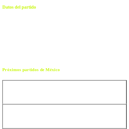
Datos del partido
La Corregidora
ESTADIO
miércoles, 25 de febrero de 2026 21:00
HORARIO
Querétaro
CIUDAD
Steven Madrigal
ÁRBITRO
Próximos partidos de
México
Colombia
Perú