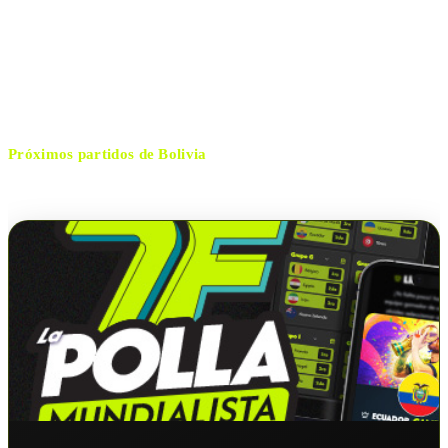
domingo, 25 de enero de 2026 14:30
HORARIO
Santa Cruz
CIUDAD
Carlos Betancur
ÁRBITRO
Próximos partidos de
Bolivia
No hay próximos partidos disponibles para
Bolivia
.