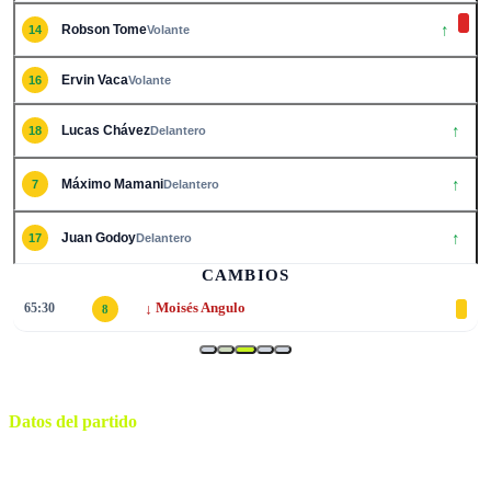
↑
Robson Tome
14
Volante
Ervin Vaca
16
Volante
↑
Lucas Chávez
18
Delantero
↑
Máximo Mamani
7
Delantero
↑
Juan Godoy
17
Delantero
CAMBIOS
↓
65:30
Moisés Angulo
8
Datos del partido
Ramón Tahuichi Aguilera
ESTADIO