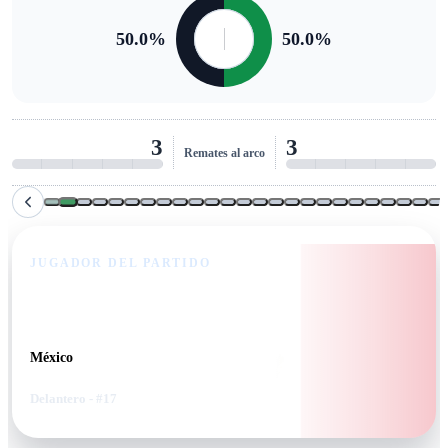
50.0
%
50.0
%
3
3
Remates al arco
JUGADOR DEL PARTIDO
Germán Berterame
México
Delantero
- #17