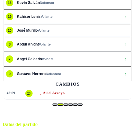
Kevin Galván
16
Defensor
↑
Kahiser Lenis
19
Volante
José Murillo
20
Volante
↑
Abdul Knight
8
Volante
↑
Ángel Caicedo
7
Volante
↑
Gustavo Herrera
9
Delantero
CAMBIOS
↓
65:03
Héctor Hurtado
6
Datos del partido