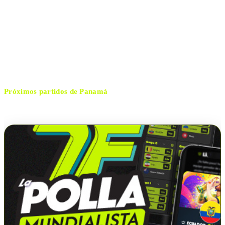
Rommel Fernández
ESTADIO
jueves, 22 de enero de 2026 21:00
HORARIO
Panamá
CIUDAD
Por confirmar
ÁRBITRO
Próximos partidos de
Panamá
No hay próximos partidos disponibles para
Panamá
.