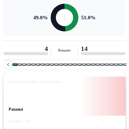
49.0
%
51.0
%
1
7
Remates al arco
JUGADOR DEL PARTIDO
John Gunn
Panamá
Arquero
- #1