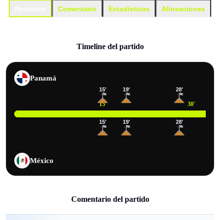
Resumen
Comentario
Estadísticas
Alineaciones
Timeline del partido
Panamá
15
'
19
'
28
'
15
'
30
'
15
'
19
'
28
'
México
Comentario del partido