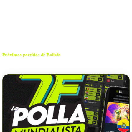
IV Centenario
ESTADIO
domingo, 18 de enero de 2026 16:00
HORARIO
Tarija
CIUDAD
Por confirmar
ÁRBITRO
Próximos partidos de
Bolivia
No hay próximos partidos disponibles para
Bolivia
.