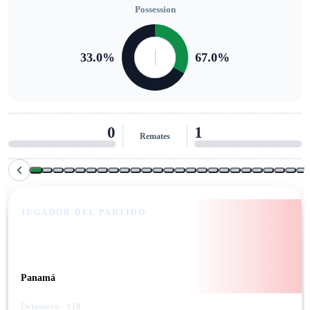
Possession
33.0
%
67.0
%
0
1
Remates
JUGADOR DEL PARTIDO
Kadir Barría
Panamá
Delantero
- #18