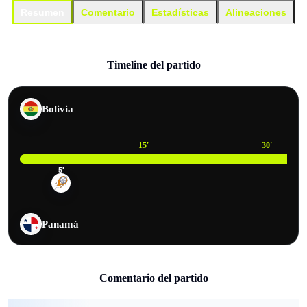
Resumen
Comentario
Estadísticas
Alineaciones
Timeline del partido
Bolivia
15
'
30
'
5
'
Panamá
Comentario del partido