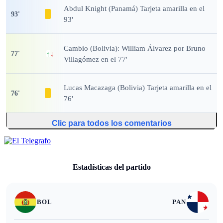
Abdul Knight (Panamá) Tarjeta amarilla en el
93
'
93'
Cambio (Bolivia): William Álvarez por Bruno
77
'
↑
↓
Villagómez en el 77'
Lucas Macazaga (Bolivia) Tarjeta amarilla en el
76
'
76'
Clic para todos los comentarios
Estadísticas del partido
BOL
PAN