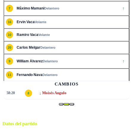
↑
Máximo Mamani
7
Delantero
Ervin Vaca
16
Volante
Ramiro Vaca
10
Volante
Carlos Melgar
20
Delantero
↑
William Álvarez
9
Delantero
Fernando Nava
11
Delantero
CAMBIOS
↓
58:20
Moisés Angulo
8
Datos del partido