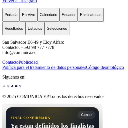
Volver al Telégrafo
Portada
En Vivo
Calendario
Ecuador
Eliminatorias
Resultados
Estadios
Selecciones
San Salvador E6-49 y Eloy Alfaro
Contacto: +593 98 777 7778
info@comunica.ec
Contacto
Publicidad
Política para el tratamiento de datos personales
Código deontológico
Síguenos en:
© 2025 COMUNICA EP.Todos los derechos reservados
Cerrar
FINAL CONFIRMADA
Ya estan definidos los finalistas